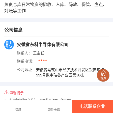
负责仓库日常物资的验收、入库、码放、保管、盘点、
对账等工作
公司信息
安徽省东科半导体有限公司
联系人：
王主任
****
联系电话：
公司地址：
安徽省马鞍山市经济技术开发区银黄东路
999号数字硅谷产业园第38栋
温馨提示
1、本平台仅供信息发布，不会收取押金、保证金！
电话联系企业
2、请告知用人单位，是在
庐江人才网
www.piflw.cn上看到该招聘信息的！
收藏
职位申请