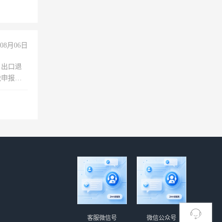
玩转抖
你也可以
08月06日
，出口退
税申报、
理乱账业
职会计工
客服微信号
微信公众号