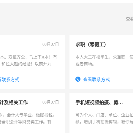
查
08月07日
求职（寒假工）
，B本。双证齐全，马上下A本！有
本人大三在校学生，求兼职一
，和拉大超的经验！以前开九米
或者商场。
土车
看联系方式
查看联系方式
计及相关工作
08月07日
手机短视频拍摄、剪辑、抖音快手
7岁，会计大专毕业，做账报税。
可为个人、门店、单位、企业
份全职会计等财务类工作。有会
频，培训手机拍摄剪辑，教你
可为个人、门店、单位、企业