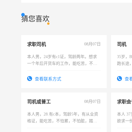
猜您喜欢
求职司机
08月07日
司机
本人男，24岁有c1证，驾龄两年。想求
35岁
一个年后开货车的工作，能吃苦，不怕
跑长途
加班。
六，渣
查看联系方式
查
司机或普工
08月07日
求职会
本人男，28.有c本，驾龄5年，有从业资
本人 3
格证，能吃苦，不怕累，不怕脏，踏
欲求一
实，需求稳定工作一份，保险不干
计证