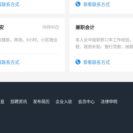
频，培训手机拍摄剪辑，教你
看联系方式
查看联系方式
音！你也可以成为拍摄达人！
成为拍摄达人！
安
08月06日
兼职会计
售楼部，商场，8小时，小区物业
本人女中级职称12年工作经验
税、政府补贴、银行贷款、纳
为各类公司策划，设建新账，
务，财务咨询等业务。欲求兼
看联系方式
查看联系方式
作
信息
招聘资讯
发布简历
企业入驻
会员中心
法律申明
们