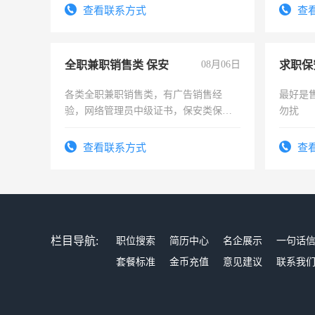
查看联系方式
查
全职兼职销售类 保安
08月06日
求职保
各类全职兼职销售类，有广告销售经
最好是
验，网络管理员中级证书，保安类保安
勿扰
队长，形象岗或幼儿园保安，维修水电
有高低压电工证和十几年工作经验
查看联系方式
查
栏目导航:
职位搜索
简历中心
名企展示
一句话
套餐标准
金币充值
意见建议
联系我